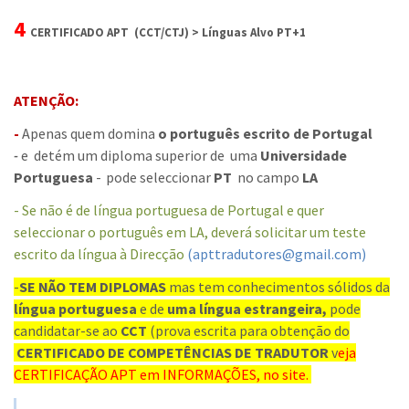
4
CERTIFICADO APT (CCT/CTJ) > Línguas Alvo PT+1
ATENÇÃO:
-
Apenas quem domina
o português escrito de Portugal
-
e
detém um diploma superior de uma
Universidade
Portuguesa
-
pode seleccionar
PT
no campo
LA
-
Se não é de língua portuguesa de Portugal e quer
seleccionar o português em LA, deverá solicitar um teste
escrito da língua à Direcção
(apttradutores@gmail.com)
-
SE NÃO TEM DIPLOMAS
mas tem conhecimentos sólidos da
língua portuguesa
e de
uma língua estrangeira,
pode
candidatar-se ao
CCT
(prova escrita para obtenção do
CERTIFICADO DE COMPETÊNCIAS DE TRADUTOR
v
eja
CERTIFICAÇÃO APT em
INFORMAÇÕES, no site.
_______________________________________________________________________