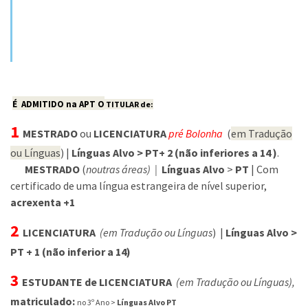
É
ADMITIDO
na APT O
TITULAR de:
1
MESTRADO
ou
LICENCIATURA
pré Bolonha
(
em Tradução
ou Línguas
) |
Línguas Alvo > PT+ 2 (não inferiores a 14 )
.
MESTRADO
(
noutras áreas) |
Línguas Alvo
>
PT
| Com
certificado de uma língua estrangeira de nível superior,
acrexenta +1
2
LICENCIATURA
(em Tradução ou Línguas
) |
Línguas Alvo >
PT + 1 (não inferior a 14)
3
ESTUDANTE de LICENCIATURA
(em Tradução ou Línguas),
matriculado:
no 3º Ano >
Línguas Alvo PT