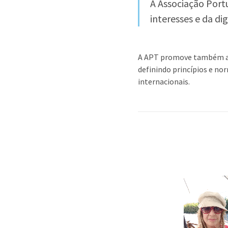
A Associação Port
interesses e da di
A APT promove também a va
definindo princípios e n
internacionais.