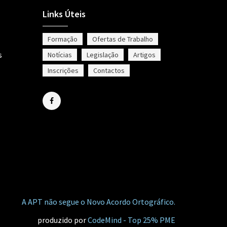
Links Úteis
Formação
Ofertas de Trabalho
s
Notícias
Legislação
Artigos
Inscrições
Contactos
A APT não segue o Novo Acordo Ortográfico.
produzido por
CodeMind - Top 25% PME