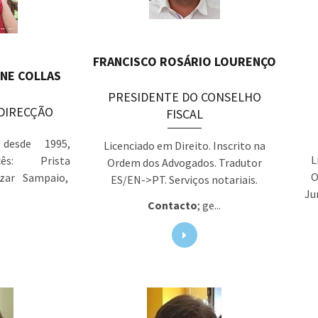
FRANCISCO ROSÁRIO LOURENÇO
NE COLLAS
PRESIDENTE DO CONSELHO
DIRECÇÃO
FISCAL
 desde 1995,
Licenciado em Direito. Inscrito na
L
ncês: Prista
Ordem dos Advogados. Tradutor
O
azar Sampaio,
ES/EN->PT. Serviços notariais.
Ju
Contacto
; ge...