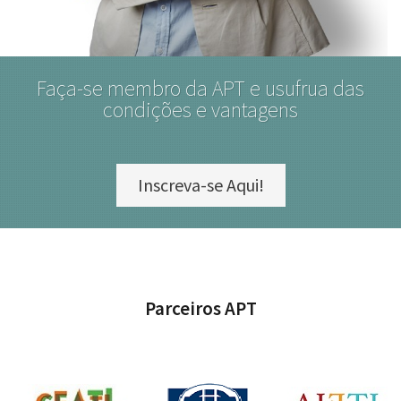
Faça-se membro da APT e usufrua das
condições e vantagens
Inscreva-se Aqui!
Parceiros APT