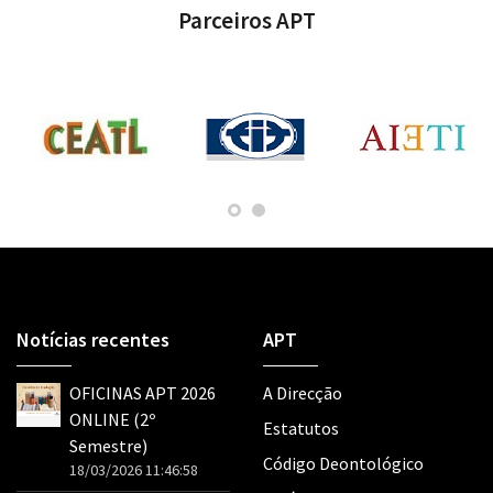
Parceiros APT
Notícias recentes
APT
OFICINAS APT 2026
A Direcção
ONLINE (2º
Estatutos
Semestre)
Código Deontológico
18/03/2026 11:46:58