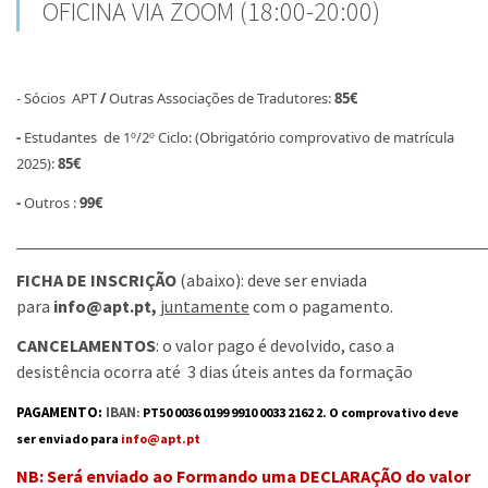
OFICINA VIA ZOOM (18:00-20:00)
- Sócios
APT
/
Outras Associações de Tradutores:
85€
-
Estudantes de 1º/2º Ciclo: (Obrigatório comprovativo de matrícula
2025):
85€
-
Outros :
99€
______________________________________________________________________________________
FICHA DE INSCRIÇÃO
(abaixo): deve ser enviada
para
info@apt.pt,
juntamente
com o pagamento.
CANCELAMENTOS
: o valor pago é devolvido, caso a
desistência ocorra até 3 dias úteis antes da formação
PAGAMENTO:
I
B
AN
:
PT50 0036 0199 9910 0033 2162 2. O comprovativo deve
ser enviado para
info@apt.pt
NB: Será enviado ao Formando uma DECLARAÇÃO do valor