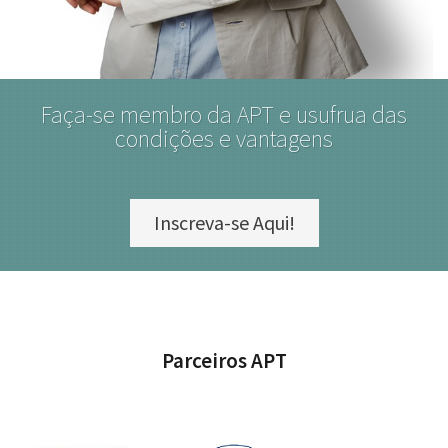
Faça-se membro da APT e usufrua das
condições e vantagens
Inscreva-se Aqui!
Parceiros APT